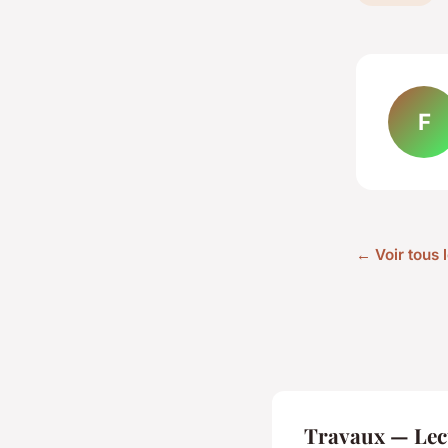
F
← Voir tous 
Travaux — Lec