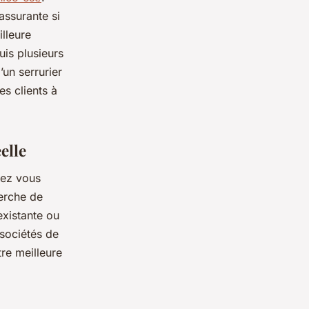
assurante si
illeure
uis plusieurs
’un serrurier
es clients à
elle
llez vous
herche de
existante ou
 sociétés de
tre meilleure