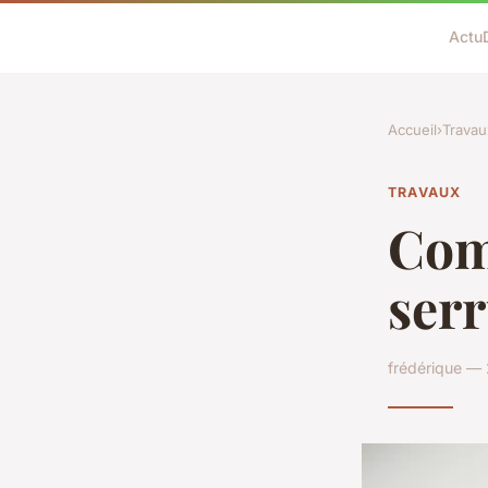
Actu
Accueil
›
Travau
TRAVAUX
Com
serr
frédérique —