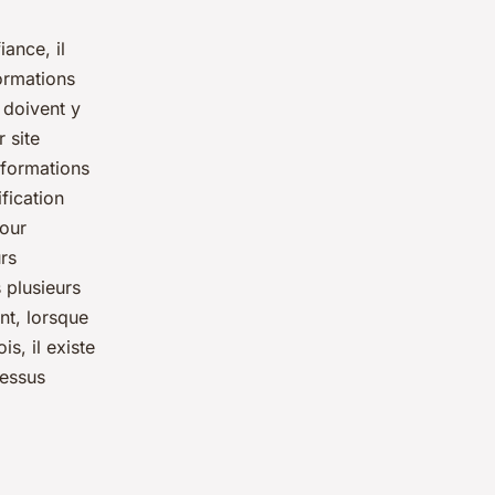
iance, il
formations
l doivent y
 site
nformations
fication
pour
urs
 plusieurs
nt, lorsque
s, il existe
dessus