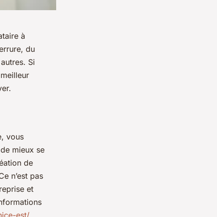
taire à
serrure, du
autres. Si
 meilleur
ver.
e, vous
e de mieux se
réation de
 Ce n’est pas
reprise et
informations
nice-est/
.