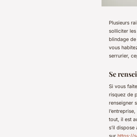
Plusieurs ra
solliciter l
blindage de 
vous habitez
serrurier, c
Se rensei
Si vous fait
risquez de p
renseigner s
l’entreprise
tout, il est
s’il dispose
sur
https://