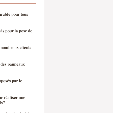
urable pour tous
vis pour la pose de
 nombreux clients
n des panneaux
oposés par le
ur réaliser une
s ?