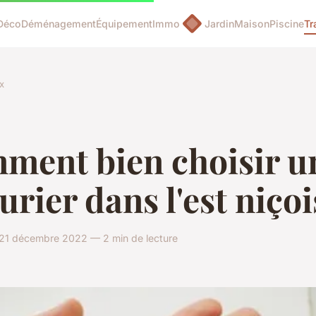
Déco
Déménagement
Équipement
Immo
Jardin
Maison
Piscine
Tr
x
ment bien choisir u
urier dans l'est niçoi
 21 décembre 2022 — 2 min de lecture