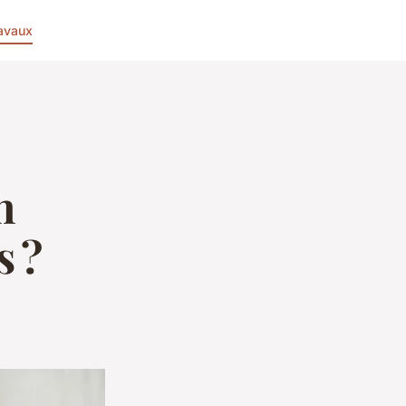
avaux
n
s ?