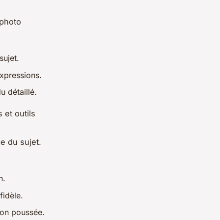
 photo
sujet.
expressions.
 détaillé.
s et outils
e du sujet.
n.
fidèle.
ion poussée.