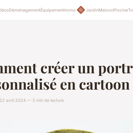
Déco
Déménagement
Équipement
Immo
Jardin
Maison
Piscine
Tr
ment créer un portr
onnalisé en cartoon
22 avril 2024 — 3 min de lecture