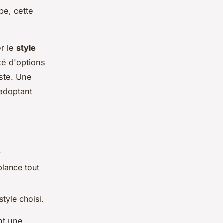
pe, cette
er le
style
té d'options
aste. Une
 adoptant
.
blance tout
style choisi.
nt une