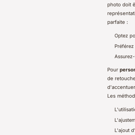
photo doit ê
représentat
parfaite :
Optez po
Préférez 
Assurez-
Pour
person
de retouche 
d'accentuer
Les méthode
L'utilisa
L'ajuste
L'ajout 