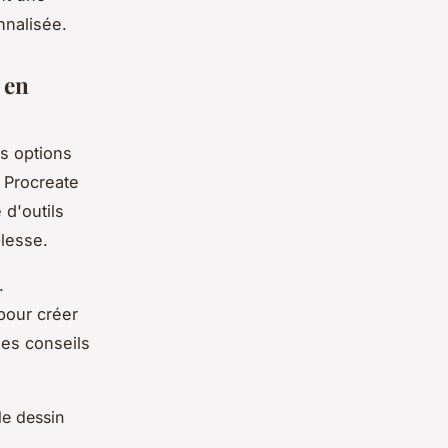
nnalisée.
 en
es options
u Procreate
 d'outils
plesse.
.
pour créer
es conseils
le dessin