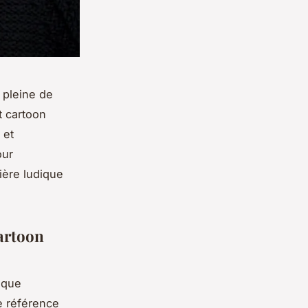
 pleine de
t cartoon
 et
our
ière ludique
cartoon
tique
e référence