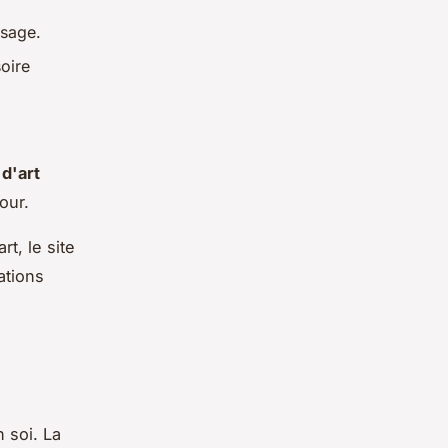
isage.
oire
d'art
our.
t, le site
ations
 soi. La