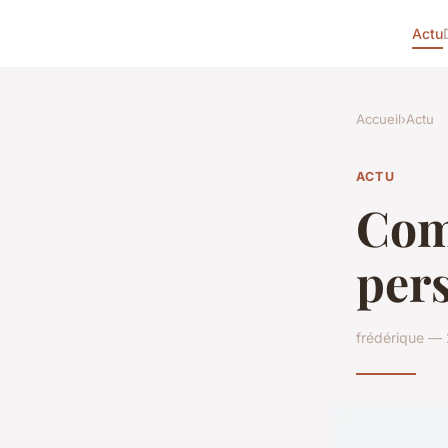
Actu
Accueil
›
Actu
ACTU
Com
pers
frédérique — 