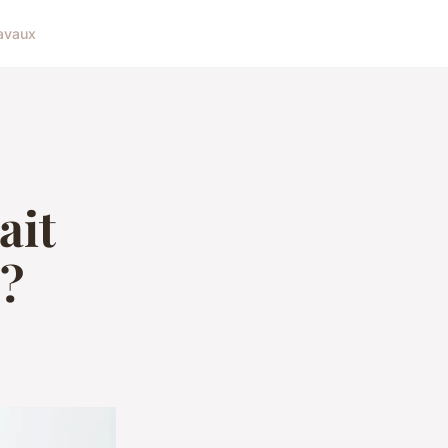
avaux
ait
 ?