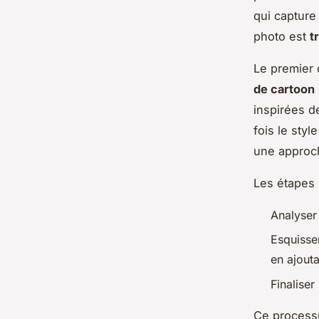
qui capture 
photo est
t
Le premier 
de cartoon
inspirées d
fois le styl
une approche
Les étapes
Analyser 
Esquisser
en ajout
Finaliser
Ce processu