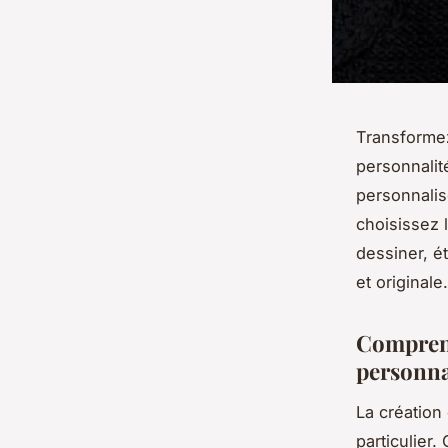
Transformez
personnalité
personnalis
choisissez l
dessiner, é
et originale.
Comprend
personna
La création
particulier