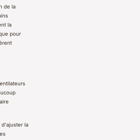
n de la
ains
nt la
ique pour
fèrent
entilateurs
eaucoup
aire
d'ajuster la
nes