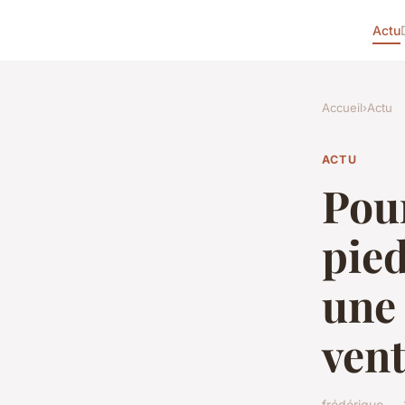
Actu
Accueil
›
Actu
ACTU
Pour
pied
une
vent
frédérique — 