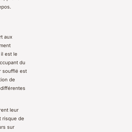
repos.
rt aux
ement
l est le
occupant du
r soufflé est
tion de
 différentes
ent leur
t risque de
urs sur