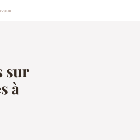
avaux
s sur
s à
?