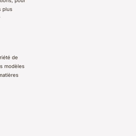
tions, pour
s plus
r
riété de
des modèles
matières