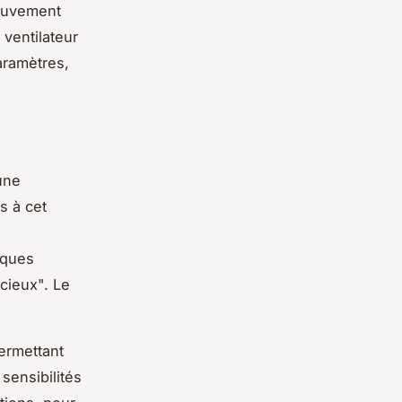
mouvement
 ventilateur
paramètres,
une
s à cet
rques
ncieux". Le
permettant
sensibilités