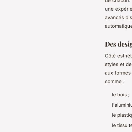
de chacun. 
une expérie
avancés di
automatique
Des desig
Côté esthét
styles et d
aux formes 
comme :
le bois ;
l'alumin
le plasti
le tissu 