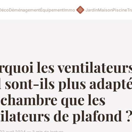
Déco
Déménagement
Équipement
Immo
Jardin
Maison
Piscine
Tr
quoi les ventilateur
 sont-ils plus adapté
 chambre que les
ilateurs de plafond 
22 avril 2024 — 3 min de lecture