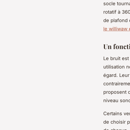
socle tourn
rotatif à 36
de plafond d
le williwaw
Un fonct
Le bruit es
utilisation
égard. Leur
contrairem
proposent d
niveau sono
Certains ve
de choisir 