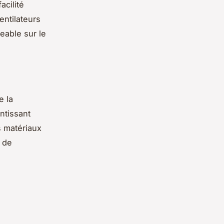
acilité
entilateurs
eable sur le
e la
ntissant
s matériaux
 de