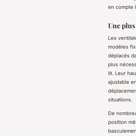
en compte l
Une plus 
Les ventilat
modèles fix
déplacés dan
plus nécess
lit. Leur ha
ajustable en
déplacement
situations.
De nombreux
position mêm
basculement