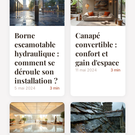
Borne
Canapé
escamotable
convertible :
hydraulique :
confort et
comment se
gain d'espace
déroule son
11 mai 2024
3 min
installation ?
5 mai 2024
3 min