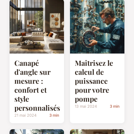
Canapé
Maîtrisez le
d'angle sur
calcul de
mesure :
puissance
confort et
pour votre
style
pompe
personnalisés
13 mai 2024
3 min
21 mai 2024
3 min