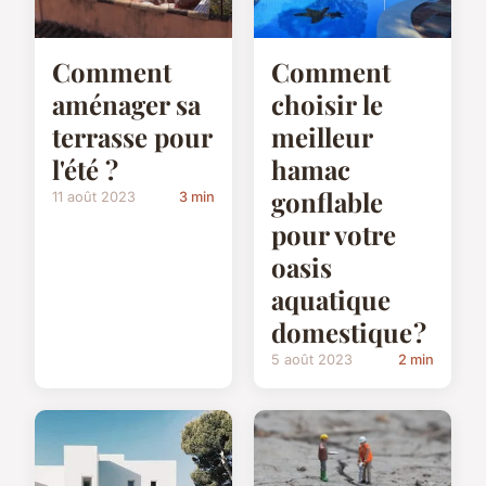
Comment
Comment
aménager sa
choisir le
terrasse pour
meilleur
l'été ?
hamac
gonflable
11 août 2023
3 min
pour votre
oasis
aquatique
domestique ?
5 août 2023
2 min