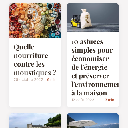
10 astuces
Quelle
simples pour
nourriture
économiser
contre les
de l'énergie
moustiques ?
et préserver
25 octobre 2022
6 min
l'environnement
à la maison
12 août 2023
3 min