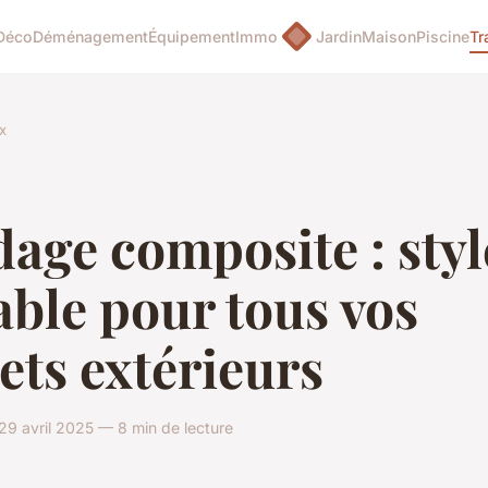
Déco
Déménagement
Équipement
Immo
Jardin
Maison
Piscine
Tr
x
age composite : styl
ble pour tous vos
ets extérieurs
29 avril 2025 — 8 min de lecture