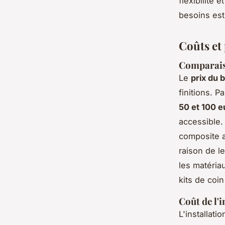
flexibilité 
besoins est
Coûts et
Comparaiso
Le
prix du 
finitions. P
50 et 100 
accessible.
composite a
raison de l
les matéria
kits de coi
Coût de l'
L'installat