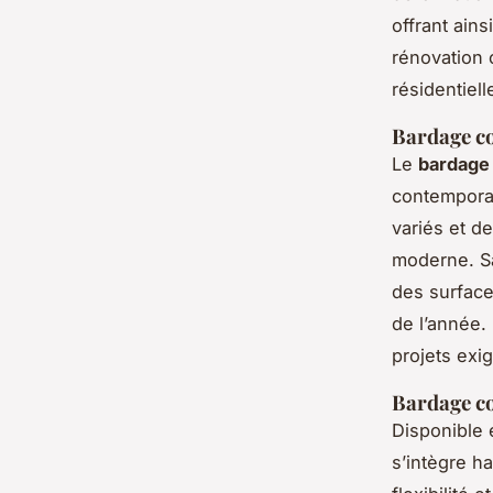
offrant ains
rénovation 
résidentiel
Bardage c
Le
bardage
contemporai
variés et d
moderne. Sa
des surface
de l’année. 
projets exi
Bardage co
Disponible 
s’intègre h