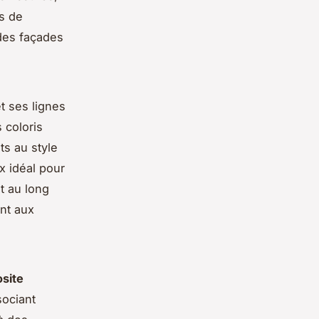
ts de
 des façades
t ses lignes
 coloris
ts au style
x idéal pour
t au long
ent aux
site
sociant