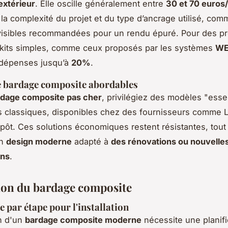
extérieur
. Elle oscille généralement entre
30 et 70 euros
 la complexité du projet et du type d’ancrage utilisé, com
nvisibles recommandées pour un rendu épuré. Pour des pr
s kits simples, comme ceux proposés par les systèmes
W
 dépenses jusqu’à
20%
.
e bardage composite abordables
rdage composite pas cher
, privilégiez des modèles "essen
ns classiques, disponibles chez des fournisseurs comme 
pôt. Ces solutions économiques restent résistantes, tout
un
design moderne
adapté à
des rénovations ou nouvelle
ons
.
tion du bardage composite
e par étape pour l'installation
on d'un
bardage composite moderne
nécessite une planifi