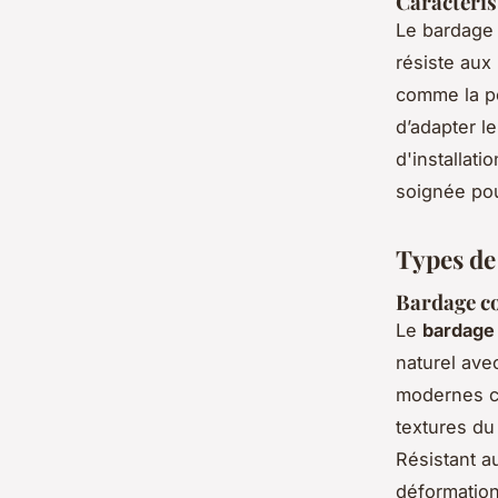
Caractéris
Le bardage 
résiste aux
comme la po
d’adapter l
d'installati
soignée pou
Types de
Bardage co
Le
bardage 
naturel ave
modernes co
textures du 
Résistant a
déformation