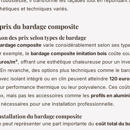
et robustesse, il transforme les façades tout en répondant
hétiques et techniques variés.
 prix du bardage composite
n des prix selon types de bardage
bardage composite
varie considérablement selon ses type
ar exemple, le
bardage composite imitation bois
coûte sou
euros/m²
, offrant une esthétique chaleureuse pour un inv
 En revanche, des options plus techniques comme le bar
vec isolant intégré ou en clin peuvent atteindre
120 eur
eur performance thermique ou leur polyvalence. Ces coûts
ux, mais pas les accessoires comme les
profils en alumi
n nécessaires pour une installation professionnelle.
installation du bardage composite
ion peut représenter une part importante du
coût total du 