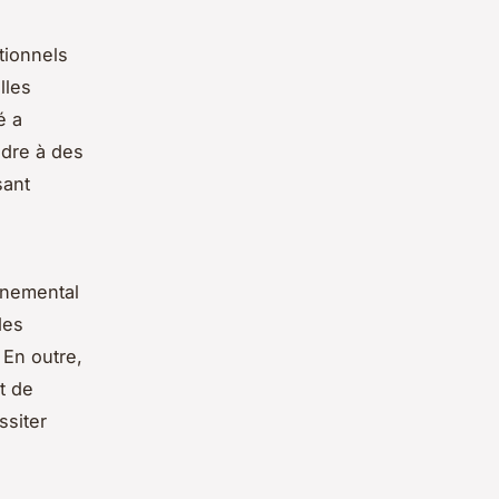
tionnels
lles
é a
dre à des
sant
nnemental
des
 En outre,
t de
ssiter