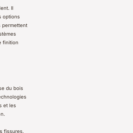
nt. Il
s options
s permettent
ystèmes
 finition
se du bois
echnologies
 et les
en.
s fissures,