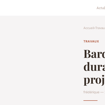
Actu
Accueil
›
Travau
TRAVAUX
Bard
dura
proj
frédérique — 