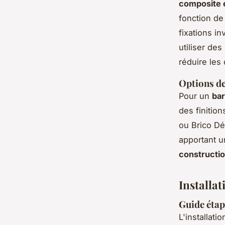
composite 
fonction de
fixations i
utiliser de
réduire les
Options d
Pour un
ba
des finitio
ou Brico Dé
apportant 
constructi
Installa
Guide étap
L'installati