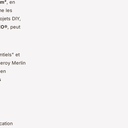
/m²
, en
me les
ojets DIY,
EO®
, peut
tiels" et
Leroy Merlin
 en
s
cation