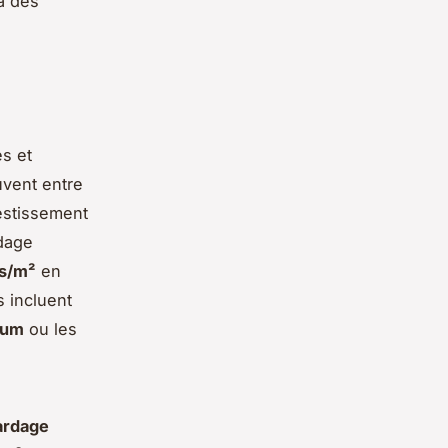
 à des
s et
vent entre
estissement
dage
os/m²
en
 incluent
nium
ou les
bardage