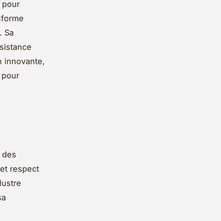
 pour
nsforme
. Sa
sistance
n innovante,
e pour
r des
et respect
llustre
sa