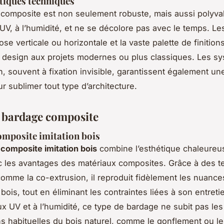
tiques techniques
composite est non seulement robuste, mais aussi polyvale
 UV, à l’humidité, et ne se décolore pas avec le temps. Le
se verticale ou horizontale et la vaste palette de finition
e design aux projets modernes ou plus classiques. Les s
on, souvent à fixation invisible, garantissent également une
r sublimer tout type d’architecture.
 bardage composite
mposite imitation bois
composite imitation bois
combine l’esthétique chaleureu
c les avantages des matériaux composites. Grâce à des t
mme la co-extrusion, il reproduit fidèlement les nuances
bois, tout en éliminant les contraintes liées à son entreti
ux UV et à l’humidité, ce type de bardage ne subit pas les
s habituelles du bois naturel, comme le gonflement ou le